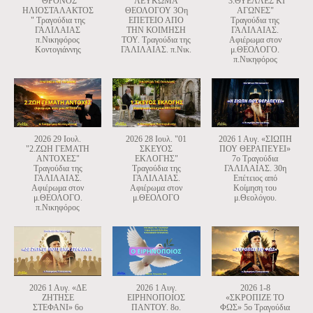
"ΘΡΟΝΟΣ
ΛΕΥΚΩΜΑ
"3.ΘΥΕΛΛΕΣ ΚΙ
ΗΛΙΟΣΤΑΛΑΚΤΟΣ
ΘΕΟΛΟΓΟΥ 3Οη
ΑΓΩΝΕΣ"
" Τραγούδια της
ΕΠΕΤΕΙΟ ΑΠΟ
Τραγούδια της
ΓΑΛΙΛΑΙΑΣ
ΤΗΝ ΚΟΙΜΗΣΗ
ΓΑΛΙΛΑΙΑΣ.
π.Νικηφόρος
ΤΟΥ. Τραγούδια της
Αφιέρωμα στον
Κοντογιάννης
ΓΑΛΙΛΑΙΑΣ. π.Νικ.
μ.ΘΕΟΛΟΓΟ.
π.Νικηφόρος
2026 29 Ιουλ.
2026 28 Ιουλ. "01
2026 1 Αυγ. «ΣΙΩΠΗ
"2.ΖΩΗ ΓΕΜΑΤΗ
ΣΚΕΥΟΣ
ΠΟΥ ΘΕΡΑΠΕΥΕΙ»
ΑΝΤΟΧΕΣ"
ΕΚΛΟΓΗΣ"
7ο Τραγούδια
Τραγούδια της
Τραγούδια της
ΓΑΛΙΛΑΙΑΣ. 30η
ΓΑΛΙΛΑΙΑΣ.
ΓΑΛΙΛΑΙΑΣ.
Επέτειος από
Αφιέρωμα στον
Αφιέρωμα στον
Κοίμηση του
μ.ΘΕΟΛΟΓΟ.
μ.ΘΕΟΛΟΓΟ
μ.Θεολόγου.
π.Νικηφόρος
2026 1 Αυγ. «ΔΕ
2026 1 Αυγ.
2026 1-8
ΖΗΤΗΣΕ
ΕΙΡΗΝΟΠΟΙΟΣ
«ΣΚΡΟΠΙΖΕ ΤΟ
ΣΤΕΦΑΝΙ» 6ο
ΠΑΝΤΟΥ. 8ο.
ΦΩΣ» 5ο Τραγούδια