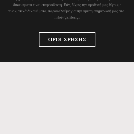
δικαιώματα είναι ευπρόσδεκτη. Εάν, δίχως την πρόθεσή μας θίγουμε
πνευματικά δικαιώματα, παρακαλούμε για την άμεση ενημέρωσή μας στο:
info@galilea.gr
ΟΡΟΙ ΧΡΗΣΗΣ