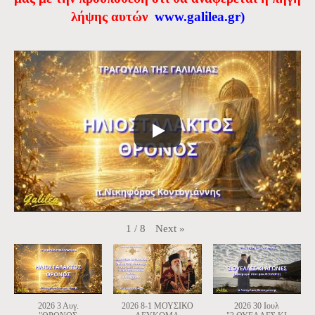
λήψης αυτών
www.galilea.gr
)
Next
»
1
/
8
2026 3 Αυγ.
2026 8-1 ΜΟΥΣΙΚΟ
2026 30 Ιουλ