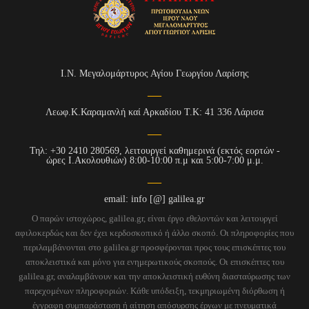
Ι.Ν. Μεγαλομάρτυρος Αγίου Γεωργίου Λαρίσης
Λεωφ.Κ.Καραμανλή καί Αρκαδίου Τ.Κ: 41 336 Λάρισα
Τηλ: +30 2410 280569, λειτουργεί καθημερινά (εκτός εορτών -
ώρες Ι.Ακολουθιών) 8:00-10:00 π.μ και 5:00-7:00 μ.μ.
email: info [@] galilea.gr
Ο παρών ιστοχώρος, galilea.gr, είναι έργο εθελοντών και λειτουργεί
αφιλοκερδώς και δεν έχει κερδοσκοπικό ή άλλο σκοπό. Οι πληροφορίες που
περιλαμβάνονται στο galilea.gr προσφέρονται προς τους επισκέπτες του
αποκλειστικά και μόνο για ενημερωτικούς σκοπούς. Οι επισκέπτες του
galilea.gr, αναλαμβάνουν και την αποκλειστική ευθύνη διασταύρωσης των
παρεχομένων πληροφοριών. Κάθε υπόδειξη, τεκμηριωμένη διόρθωση ή
έγγραφη συμπαράσταση ή αίτηση απόσυρσης έργων με πνευματικά