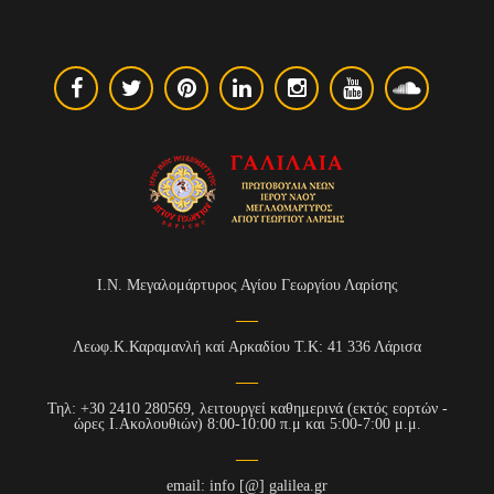
Ι.Ν. Μεγαλομάρτυρος Αγίου Γεωργίου Λαρίσης
Λεωφ.Κ.Καραμανλή καί Αρκαδίου Τ.Κ: 41 336 Λάρισα
Τηλ: +30 2410 280569, λειτουργεί καθημερινά (εκτός εορτών -
ώρες Ι.Ακολουθιών) 8:00-10:00 π.μ και 5:00-7:00 μ.μ.
email: info [@] galilea.gr