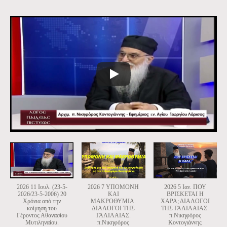
2026 11 Ιουλ. (23-5-
2026 7 ΥΠΟΜΟΝΗ
2026 5 Ιαν. ΠΟΥ
2026/23-5-2006) 20
ΚΑΙ
ΒΡΙΣΚΕΤΑΙ Η
Χρόνια από την
ΜΑΚΡΟΘΥΜΙΑ.
ΧΑΡΑ; ΔΙΑΛΟΓΟΙ
κοίμηση του
ΔΙΑΛΟΓΟΙ ΤΗΣ
ΤΗΣ ΓΑΛΙΛΑΙΑΣ.
Γέροντος Αθανασίου
ΓΑΛΙΛΑΙΑΣ.
π.Νικηφόρος
Μυτιληναίου.
π.Νικηφόρος
Κοντογιάννης