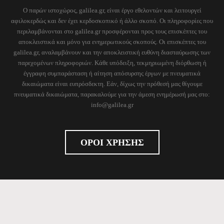
Ο παρών ιστοχώρος, galilea.gr, είναι έργο εθελοντών και λειτουργεί
αφιλοκερδώς και δεν έχει κερδοσκοπικό ή άλλο σκοπό. Οι πληροφορίες που
περιλαμβάνονται στο galilea.gr προσφέρονται προς τους επισκέπτες του
αποκλειστικά και μόνο για ενημερωτικούς σκοπούς. Οι επισκέπτες του
galilea.gr, αναλαμβάνουν και την αποκλειστική ευθύνη διασταύρωσης των
παρεχομένων πληροφοριών. Κάθε υπόδειξη, τεκμηριωμένη διόρθωση ή
έγγραφη συμπαράσταση ή αίτηση απόσυρσης έργων με πνευματικά
δικαιώματα είναι ευπρόσδεκτη. Εάν, δίχως την πρόθεσή μας θίγουμε
πνευματικά δικαιώματα, παρακαλούμε για την άμεση ενημέρωσή μας στο:
info@galilea.gr
ΟΡΟΙ ΧΡΗΣΗΣ