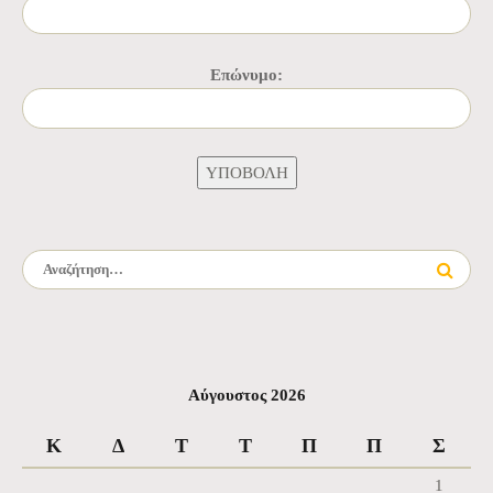
Επώνυμο:
Αναζήτηση για:
Αύγουστος 2026
Κ
Δ
Τ
Τ
Π
Π
Σ
1