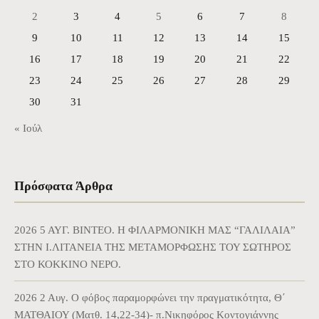
2
3
4
5
6
7
8
9
10
11
12
13
14
15
16
17
18
19
20
21
22
23
24
25
26
27
28
29
30
31
« Ιούλ
Πρόσφατα Άρθρα
2026 5 ΑΥΓ. BINTEO. Η ΦΙΛΑΡΜΟΝΙΚΗ ΜΑΣ “ΓΑΛΙΛΑΙΑ”
ΣΤΗΝ Ι.ΛΙΤΑΝΕΙΑ ΤΗΣ ΜΕΤΑΜΟΡΦΩΣΗΣ ΤΟΥ ΣΩΤΗΡΟΣ
ΣΤΟ ΚΟΚΚΙΝΟ ΝΕΡΟ.
2026 2 Αυγ. Ο φόβος παραμορφώνει την πραγματικότητα, Θ΄
ΜΑΤΘΑΙΟΥ (Ματθ. 14,22-34)- π.Νικηφόρος Κοντογιάννης