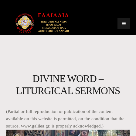
DIVINE WORD –
LITURGICAL SERMONS
(Partial or full reproduction or publication of the content
available on this website is permitted, on the condition that the
source, www.galilea.gr, is properly acknowledged.)