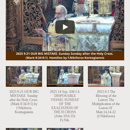
2025 9-21 OUR BIG
2025 14 Sep. AM I A
2025 8 3 The
MISTAKE. Sunday
DISPOSABLE
Blessing of the
after the Holy Cross.
VESSEL SUNDAY
Loaves The
(Mark 8:34-9:1) by
OF THE
Multiplication of the
f.Nikiforos
EXALTATION OF
Loaves Η΄
Kontogiannis
THE H.CROSS
Μatt.14,14-22
(John 19.6-35)
(f.Nikiforos)
Fr.Nik.