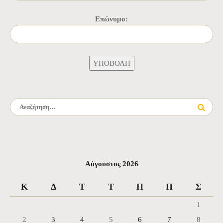
Επώνυμο:
Αναζήτηση για:
Αύγουστος 2026
Κ
Δ
Τ
Τ
Π
Π
Σ
1
2
3
4
5
6
7
8