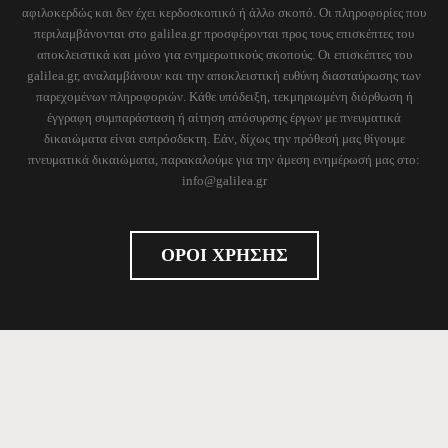
αφιλοκερδώς και δεν έχει κερδοσκοπικό ή άλλο σκοπό. Οι πληροφορίες που
περιλαμβάνονται στο galilea.gr προσφέρονται προς τους επισκέπτες του
αποκλειστικά και μόνο για ενημερωτικούς σκοπούς. Οι επισκέπτες του
galilea.gr, αναλαμβάνουν και την αποκλειστική ευθύνη διασταύρωσης των
παρεχομένων πληροφοριών. Κάθε υπόδειξη, τεκμηριωμένη διόρθωση ή
έγγραφη συμπαράσταση ή αίτηση απόσυρσης έργων με πνευματικά
δικαιώματα είναι ευπρόσδεκτη. Εάν, δίχως την πρόθεσή μας θίγουμε
πνευματικά δικαιώματα, παρακαλούμε για την άμεση ενημέρωσή μας στο:
info@galilea.gr
ΟΡΟΙ ΧΡΗΣΗΣ