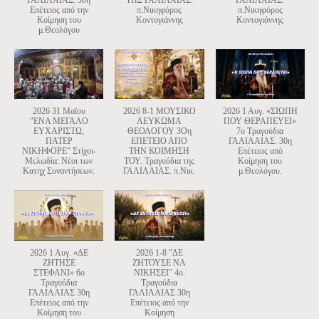
Επέτειος από την
π.Νικηφόρος
π.Νικηφόρος
Κοίμηση του
Κοντογιάννης
Κοντογιάννης
μ.Θεολόγου
2026 31 Μαϊου
2026 8-1 ΜΟΥΣΙΚΟ
2026 1 Αυγ. «ΣΙΩΠΗ
"ΕΝΑ ΜΕΓΑΛΟ
ΛΕΥΚΩΜΑ
ΠΟΥ ΘΕΡΑΠΕΥΕΙ»
ΕΥΧΑΡΙΣΤΩ,
ΘΕΟΛΟΓΟΥ 3Οη
7ο Τραγούδια
ΠΑΤΕΡ
ΕΠΕΤΕΙΟ ΑΠΟ
ΓΑΛΙΛΑΙΑΣ. 30η
ΝΙΚΗΦΟΡΕ" Στίχοι-
ΤΗΝ ΚΟΙΜΗΣΗ
Επέτειος από
Μελωδία: Νέοι των
ΤΟΥ. Τραγούδια της
Κοίμηση του
Κατηχ Συναντήσεων.
ΓΑΛΙΛΑΙΑΣ. π.Νικ.
μ.Θεολόγου.
2026 1 Αυγ. «ΔΕ
2026 1-8 "ΔΕ
ΖΗΤΗΣΕ
ΖΗΤΟΥΣΕ ΝΑ
ΣΤΕΦΑΝΙ» 6ο
ΝΙΚΗΣΕΙ" 4ο.
Τραγούδια
Τραγούδια
ΓΑΛΙΛΑΙΑΣ 30η
ΓΑΛΙΛΑΙΑΣ 30η
Επέτειος από την
Επέτειος από την
Κοίμηση του
Κοίμηση