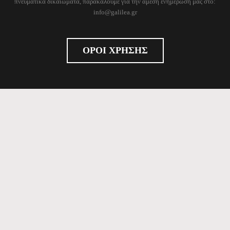
πνευματικά δικαιώματα, παρακαλούμε για την άμεση ενημέρωσή μας στο:
info@galilea.gr
ΟΡΟΙ ΧΡΗΣΗΣ