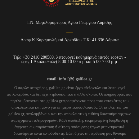
Ι.Ν. Μεγαλομάρτυρος Αγίου Γεωργίου Λαρίσης
Λεωφ.Κ.Καραμανλή καί Αρκαδίου Τ.Κ: 41 336 Λάρισα
Τηλ: +30 2410 280569, λειτουργεί καθημερινά (εκτός εορτών -
ώρες Ι.Ακολουθιών) 8:00-10:00 π.μ και 5:00-7:00 μ.μ.
email: info [@] galilea.gr
Ο παρών ιστοχώρος, galilea.gr, είναι έργο εθελοντών και λειτουργεί
αφιλοκερδώς και δεν έχει κερδοσκοπικό ή άλλο σκοπό. Οι πληροφορίες που
περιλαμβάνονται στο galilea.gr προσφέρονται προς τους επισκέπτες του
αποκλειστικά και μόνο για ενημερωτικούς σκοπούς. Οι επισκέπτες του
galilea.gr, αναλαμβάνουν και την αποκλειστική ευθύνη διασταύρωσης των
παρεχομένων πληροφοριών. Κάθε υπόδειξη, τεκμηριωμένη διόρθωση ή
έγγραφη συμπαράσταση ή αίτηση απόσυρσης έργων με πνευματικά
δικαιώματα είναι ευπρόσδεκτη. Εάν, δίχως την πρόθεσή μας θίγουμε