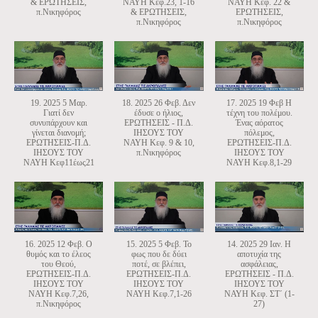
& ΕΡΩΤΗΣΕΙΣ,
ΝΑΥΗ Κεφ.23, 1-16
ΝΑΥΗ Κεφ. 22 &
π.Νικηφόρος
& ΕΡΩΤΗΣΕΙΣ,
ΕΡΩΤΗΣΕΙΣ,
π.Νικηφόρος
π.Νικηφόρος
19. 2025 5 Μαρ.
18. 2025 26 Φεβ. Δεν
17. 2025 19 Φεβ Η
Γιατί δεν
έδυσε ο ήλιος,
τέχνη του πολέμου.
συνυπάρχουν και
ΕΡΩΤΗΣΕΙΣ - Π.Δ.
Ένας αόρατος
γίνεται διανομή;
ΙΗΣΟΥΣ ΤΟΥ
πόλεμος,
ΕΡΩΤΗΣΕΙΣ-Π.Δ.
ΝΑΥΗ Κεφ. 9 & 10,
ΕΡΩΤΗΣΕΙΣ-Π.Δ.
ΙΗΣΟΥΣ ΤΟΥ
π.Νικηφόρος
ΙΗΣΟΥΣ ΤΟΥ
ΝΑΥΗ Κεφ11έως21
ΝΑΥΗ Κεφ.8,1-29
16. 2025 12 Φεβ. Ο
15. 2025 5 Φεβ. Το
14. 2025 29 Ιαν. Η
θυμός και το έλεος
φως που δε δύει
αποτυχία της
του Θεού,
ποτέ, σε βλέπει,
ασφάλειας,
ΕΡΩΤΗΣΕΙΣ-Π.Δ.
ΕΡΩΤΗΣΕΙΣ-Π.Δ.
ΕΡΩΤΗΣΕΙΣ - Π.Δ.
ΙΗΣΟΥΣ ΤΟΥ
ΙΗΣΟΥΣ ΤΟΥ
ΙΗΣΟΥΣ ΤΟΥ
ΝΑΥΗ Κεφ.7,26,
ΝΑΥΗ Κεφ.7,1-26
ΝΑΥΗ Κεφ. ΣΤ΄ (1-
π.Νικηφόρος
27)