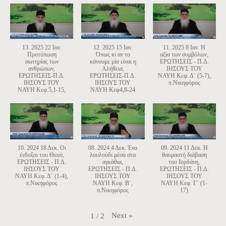
13. 2025 22 Ιαν.
12. 2025 15 Ιαν.
11. 2025 8 Ιαν. Η
Προτύπωση
Όπως κι αν το
αξία των συμβόλων,
σωτηρίας των
κάνουμε μία είναι η
ΕΡΩΤΗΣΕΙΣ - Π.Δ.
ανθρώπων,
Αλήθεια,
ΙΗΣΟΥΣ ΤΟΥ
ΕΡΩΤΗΣΕΙΣ-Π.Δ.
ΕΡΩΤΗΣΕΙΣ-Π.Δ.
ΝΑΥΗ Κεφ. Δ΄ (5-7),
ΙΗΣΟΥΣ ΤΟΥ
ΙΗΣΟΥΣ ΤΟΥ
π.Νικηφόρος
ΝΑΥΗ Κεφ.5,1-15,
ΝΑΥΗ Κεφ4,8-24
10. 2024 18 Δεκ. Οι
08. 2024 4 Δεκ. Ένα
09. 2024 11 Δεκ. Η
ένδοξοι του Θεού,
λουλούδι μέσα στα
θαυμαστή διάβαση
ΕΡΩΤΗΣΕΙΣ - Π.Δ.
αγκάθια,
του Ιορδάνη,
ΙΗΣΟΥΣ ΤΟΥ
ΕΡΩΤΗΣΕΙΣ - Π.Δ.
ΕΡΩΤΗΣΕΙΣ - Π.Δ.
ΝΑΥΗ Κεφ. Δ΄ (1-4),
ΙΗΣΟΥΣ ΤΟΥ
ΙΗΣΟΥΣ ΤΟΥ
π.Νικηφόρος
ΝΑΥΗ Κεφ. Β΄,
ΝΑΥΗ Κεφ. Γ΄ (1-
π.Νικηφόρος
17)
Next
»
1
/
2