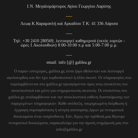
Ι.Ν. Μεγαλομάρτυρος Αγίου Γεωργίου Λαρίσης
Λεωφ.Κ.Καραμανλή καί Αρκαδίου Τ.Κ: 41 336 Λάρισα
Τηλ: +30 2410 280569, λειτουργεί καθημερινά (εκτός εορτών -
ώρες Ι.Ακολουθιών) 8:00-10:00 π.μ και 5:00-7:00 μ.μ.
email: info [@] galilea.gr
Ο παρών ιστοχώρος, galilea.gr, είναι έργο εθελοντών και λειτουργεί
αφιλοκερδώς και δεν έχει κερδοσκοπικό ή άλλο σκοπό. Οι πληροφορίες που
περιλαμβάνονται στο galilea.gr προσφέρονται προς τους επισκέπτες του
αποκλειστικά και μόνο για ενημερωτικούς σκοπούς. Οι επισκέπτες του
galilea.gr, αναλαμβάνουν και την αποκλειστική ευθύνη διασταύρωσης των
παρεχομένων πληροφοριών. Κάθε υπόδειξη, τεκμηριωμένη διόρθωση ή
έγγραφη συμπαράσταση ή αίτηση απόσυρσης έργων με πνευματικά
δικαιώματα είναι ευπρόσδεκτη. Εάν, δίχως την πρόθεσή μας θίγουμε
πνευματικά δικαιώματα, παρακαλούμε για την άμεση ενημέρωσή μας στο:
info@galilea.gr