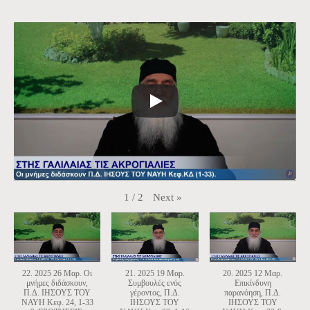
Next
»
1
/
2
22. 2025 26 Μαρ. Οι
21. 2025 19 Μαρ.
20. 2025 12 Μαρ.
μνήμες διδάσκουν,
Συμβουλές ενός
Επικίνδυνη
Π.Δ. ΙΗΣΟΥΣ ΤΟΥ
γέροντος, Π.Δ.
παρανόηση, Π.Δ.
ΝΑΥΗ Κεφ. 24, 1-33
ΙΗΣΟΥΣ ΤΟΥ
ΙΗΣΟΥΣ ΤΟΥ