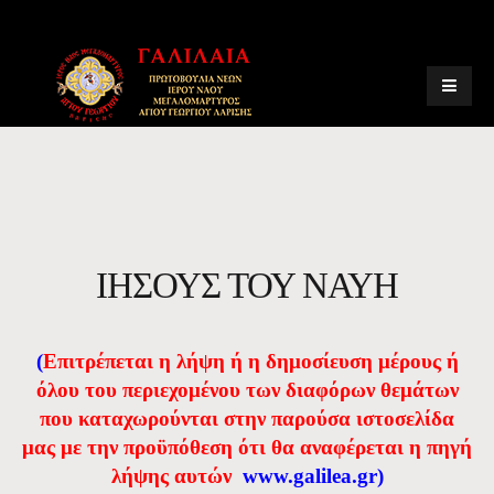
ΙΗΣΟΥΣ ΤΟΥ ΝΑΥΗ
(
Eπιτρέπεται η λήψη ή η δημοσίευση μέρους ή
όλου του περιεχομένου των διαφόρων θεμάτων
που καταχωρούνται στην παρούσα ιστοσελίδα
μας με την προϋπόθεση ότι θα αναφέρεται η πηγή
λήψης αυτών
www.galilea.gr
)