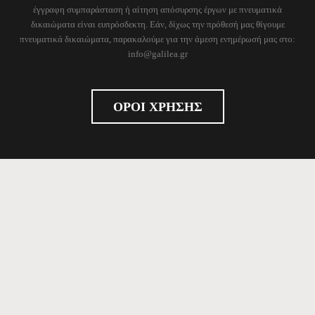
έγγραφη συμπαράσταση ή αίτηση απόσυρσης έργων με πνευματικά
δικαιώματα είναι ευπρόσδεκτη. Εάν, δίχως την πρόθεσή μας θίγουμε
πνευματικά δικαιώματα, παρακαλούμε για την άμεση ενημέρωσή μας στο:
info@galilea.gr
ΟΡΟΙ ΧΡΗΣΗΣ