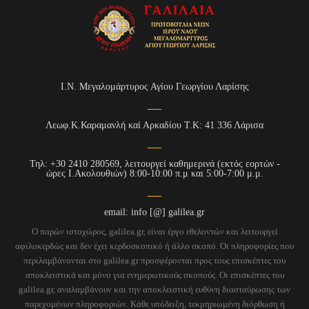
Ι.Ν. Μεγαλομάρτυρος Αγίου Γεωργίου Λαρίσης
Λεωφ.Κ.Καραμανλή καί Αρκαδίου Τ.Κ: 41 336 Λάρισα
Τηλ: +30 2410 280569, λειτουργεί καθημερινά (εκτός εορτών -
ώρες Ι.Ακολουθιών) 8:00-10:00 π.μ και 5:00-7:00 μ.μ.
email: info [@] galilea.gr
Ο παρών ιστοχώρος, galilea.gr, είναι έργο εθελοντών και λειτουργεί
αφιλοκερδώς και δεν έχει κερδοσκοπικό ή άλλο σκοπό. Οι πληροφορίες που
περιλαμβάνονται στο galilea.gr προσφέρονται προς τους επισκέπτες του
αποκλειστικά και μόνο για ενημερωτικούς σκοπούς. Οι επισκέπτες του
galilea.gr, αναλαμβάνουν και την αποκλειστική ευθύνη διασταύρωσης των
παρεχομένων πληροφοριών. Κάθε υπόδειξη, τεκμηριωμένη διόρθωση ή