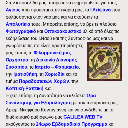
Στην ιστοσελίδα μας μπορείτε να ενημερωθείτε για τους
Αγίους
που τιμούνται στην ενορία μας, τα
Ι.Λείψανα
που
φυλάσσονται στον ναό μας και να ακούσετε τα
Απολυτίκια
τους. Μπορείτε, επίσης, να βρείτε πλούσιο
Φωτογραφικό
και
Οπτικοακουστικό
υλικό από όλες τις
εκδηλώσεις του Ι.Ναού και της Συντροφιάς μας και να
γνωρίσετε τις
ποικίλες δραστηριότητές
μας, όπως τη
Φιλαρμονική μας
Ορχήστρα
, τη
Διακονία Διανομής
Συσσιτίου
, το
Ιατρείο
–
Φαρμακείο
,
την
Ιματιοθήκη
, τη
Χορωδία
και το
τμήμα
Παραδοσιακών Χορών
, την
Κοπτική-Ραπτική
κ.α.
Έχετε επίσης τη δυνατότητα να κλείσετε
Ωρα
Συνάντησης για Εξομολόγηση
με τον πνευματικό μας
Αρχιμ. Νικηφόρο Κοντογιάννη και να συνδεθείτε με το
διαδικτυακό ραδιόφωνο μας
GALILEA WEB TV
ακούγοντας το
24ωρο Εβδομαδιαίο Πρόγραμμα
και