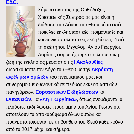
ΕΔΩ
.
Σήμερα σκοπός της Ορθόδοξης
Χριστιανικής Συντροφιάς μας είναι η
διάδοση του Λόγου του Θεού μέσα από
ποικίλες εκκλησιαστικές, ποιμαντικές και
κοινωνικό-πολιτιστικές εκδηλώσεις. Υπό
τη σκέπη του Μεγαλομ. Αγίου Γεωργίου
Λαρίσης συμμετέχουμε στη λατρευτική
ζωή της εκκλησίας μέσα από τις
Ι.Ακολουθίες
,
διδασκόμαστε τον Λόγο του Θεού με την
Ακρόαση
ωφέλιμων ομιλιών
του πνευματικού μας, και
συνδράμουμε εθελοντικά σε πλήθος εκκλησιαστικών
πανηγύρεων,
Εορταστικών Εκδηλώσεων
και
Ι.Λιτανειών
. Τα
«Αη-Γιωργίτικα»
, όπως ονομάζονται οι
πλούσιες εκδηλώσεις προς τιμήν του Αγίου Γεωργίου,
αποτελούν το αποκορύφωμα όλων αυτών και
πραγματοποιούνται με τη βοήθεια του Θεού κάθε χρόνο
από το 2017 μέχρι και σήμερα.