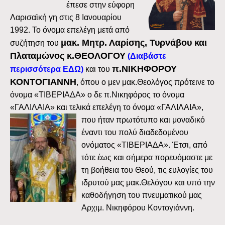
έπεσε στην εύφορη
Λαρισαϊκή γη στις 8 Ιανουαρίου
1992. Το όνομα επελέγη μετά από
μακ. Μητρ. Λαρίσης, Τυρνάβου και
συζήτηση του
Πλαταμώνος κ.ΘΕΟΛΟΓΟΥ
(Διαβάστε
π.ΝΙΚΗΦΟΡΟΥ
περισσότερα ΕΔΩ)
και του
ΚΟΝΤΟΓΙΑΝΝΗ
, όπου ο μεν μακ.Θεολόγος πρότεινε το
όνομα «ΤΙΒΕΡΙΑΔΑ» ο δε π.Νικηφόρος το όνομα
«ΓΑΛΙΛΑΙΑ» και τελικά επελέγη το όνομα «ΓΑΛΙΛΑΙΑ»,
που ήταν
πρωτότυπο και μοναδικό
έναντι του πολύ διαδεδομένου
ονόματος «ΤΙΒΕΡΙΑΔΑ». Έτσι, από
τότε έως και σήμερα πορευόμαστε με
τη βοήθεια του Θεού, τις ευλογίες του
ιδρυτού μας μακ.Θελόγου και υπό την
καθοδήγηση του πνευματικού μας
Αρχιμ. Νικηφόρου Κοντογιάννη.