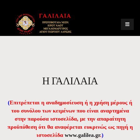
Η ΓΑΛΙΛΑΙΑ
(
Επιτρέπεται η αναδημοσίευση ή η χρήση μέρους ή
του συνόλου των κειμένων που είναι αναρτημένα
στην παρούσα ιστοσελίδα, με την απαραίτητη
προϋπόθεση ότι θα αναφέρεται ευκρινώς ως πηγή η
ιστοσελίδα
www.galilea.gr
.
)