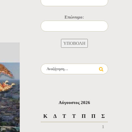
Επώνυμο:
Αναζήτηση για:
Αύγουστος 2026
Κ
Δ
Τ
Τ
Π
Π
Σ
1