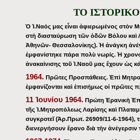
ΤΟ ΙΣΤΟΡΙΚΟ
Ὁ Ἱ.Ναός μας εἶναι ἀφιερωμένος στὸν 
στὴ διασταύρωση τῶν ὁδῶν Βόλου καὶ
Ἀθηνῶν- Θεσσαλονίκης). Ἡ ἀνάγκη ἀνέγ
ἐμφανίστηκε πάρα πολὺ νωρίς. Ἡ χρονο
ἀνακαίνισης τοῦ Ἱ.Ναοῦ μας ἔχουν ὡς κά
1964.
Πρῶτες Προσπάθειες. Ἐπὶ Μητροπ
ἐμφανίζονται καὶ ἐπισήμως οἱ πρῶτες 
11 Ἰουνίου 1964.
Πρώτη Ἐρανικὴ Ἐπι
τῆς Ἱ.Μητροπόλεως Λαρίσης καὶ Πλαταμ
συγκροτεῖ (Ἀρ.Πρωτ. 26909/11-6-1964),
διενεργήσουν ἔρανο διὰ τὴν ἀνέγερσιν 