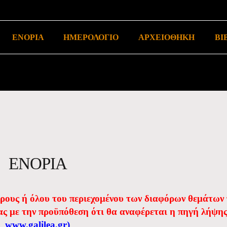
ΕΝΟΡΙΑ
ΗΜΕΡΟΛΟΓΙΟ
ΑΡΧΕΙΟΘΗΚΗ
ΒΙ
ΕΝΟΡΙΑ
έρους ή όλου του περιεχομένου των διαφόρων θεμάτων
ας με την προϋπόθεση ότι θα αναφέρεται η πηγή λήψη
www.galilea.gr
)