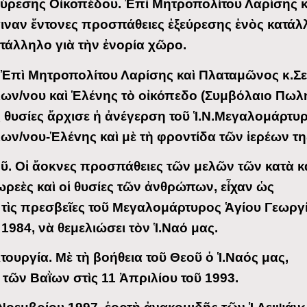
ύρεσης Οἰκοπέδου. Ἐπὶ Μητροπολίτου Λαρίσης κ
ναν ἔντονες προσπάθειες ἐξεύρεσης ἑνὸς κατάλ
ατάλληλο γιὰ τὴν ἐνορία χῶρο.
Ἐπὶ Μητροπολίτου Λαρίσης καὶ Πλαταμῶνος κ.Σ
ων/νου καὶ Ἑλένης τὸ οἰκόπεδο (Συμβόλαιο Πωλ
ς θυσίες ἄρχισε ἡ ἀνέγερση τοῦ Ἱ.Ν.Μεγαλομάρτυ
ων/νου-Ἑλέvης καὶ μὲ τὴ φροντίδα τῶν ἱερέων τη
ῦ. Οἱ ἄοκνες προσπάθειες τῶν μελῶν τῶν κατὰ κ
ρεὲς καὶ οἱ θυσίες τῶν ἀνθρώπων, εἶχαν ὡς
ὶ τὶς πρεσβεῖες τοῦ Μεγαλομάρτυρος Ἁγίου Γεωργί
1984, νὰ θεμελιώσει τὸν Ἱ.Ναό μας.
ουργία. Μὲ τὴ βοήθεια τοῦ Θεοῦ ὁ Ἱ.Ναός μας,
 τῶν Βαῒων στὶς 11 Ἀπριλίου τοῦ 1993.