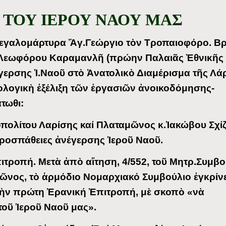
 ΤΟΥ ΙΕΡΟΥ ΝΑΟΥ ΜΑΣ
Μεγαλομάρτυρα Ἅγ.Γεώργιο τὸν Τροπαιοφόρο. Βρ
 Λεωφόρου Καραμανλῆ (πρώην Παλαιᾶς Ἐθνικῆς
ερσης Ἱ.Ναοῦ στὸ Ἀνατολικὸ Διαμέρισμα τῆς Λά
λογικὴ ἐξέλιξη τῶν ἐργασιῶν ἀνοικοδόμησης-
τωθι:
ολίτου Λαρίσης καί Πλαταμῶνος κ.Ἰακώβου Σχίζ
προσπάθειες ἀνέγερσης Ἱεροῦ Ναοῦ.
τροπή. Μετὰ ἀπὸ αἴτηση, 4/552, τοῦ Μητρ.Συμβο
ῶνος, τὸ ἁρμόδιο Νομαρχιακό Συμβούλιο ἐγκρίνε
 τὴν πρώτη Ἐρανική Ἐπιτροπή, μὲ σκοπὸ «νὰ
τοῦ Ἱεροῦ Ναοῦ μας».