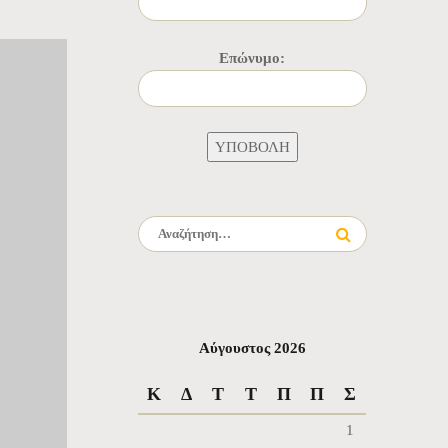
Επώνυμο:
Αναζήτηση για:
Αύγουστος 2026
Κ
Δ
Τ
Τ
Π
Π
Σ
1