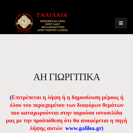
ΑΗ ΓΙΩΡΓΙΤΙΚΑ
(
Eπιτρέπεται η λήψη ή η δημοσίευση μέρους ή
όλου του περιεχομένου των διαφόρων θεμάτων
που καταχωρούνται στην παρούσα ιστοσελίδα
μας με την προϋπόθεση ότι θα αναφέρεται η πηγή
λήψης αυτών
www.galilea.gr
)