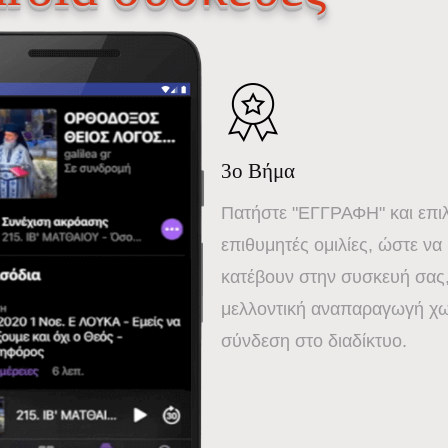
3ο Βήμα
Πατήστε "ΕΓΓΡΑΦΗ" και επιλέ
επιθυμητές ομιλίες, ώστε να
κατέβουν στην συσκευή σας,
μελλοντική αναπαραγωγή χω
σύνδεση στο διαδίκτυο.