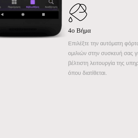
4ο Βήμα
Επιλέξτε την αυτόματη φόρ
ομιλιών στην συσκευή σας γ
βέλτιστη λειτουργία της υπη
όπου διατίθεται.