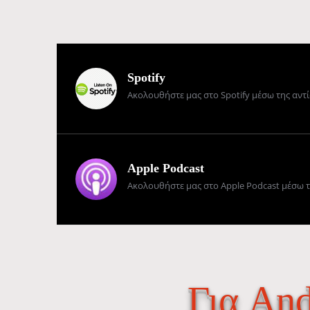
Spotify
Ακολουθήστε μας στο Spotify μέσω της αντ
Apple Podcast
Ακολουθήστε μας στο Apple Podcast μέσω 
Για And