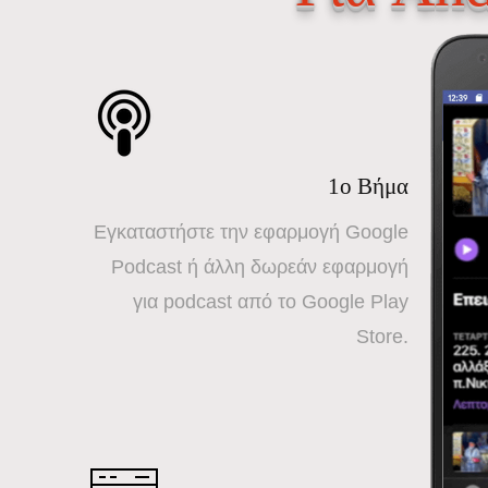
1ο Βήμα
Εγκαταστήστε την εφαρμογή Google
Podcast ή άλλη δωρεάν εφαρμογή
για podcast από το Google Play
Store.