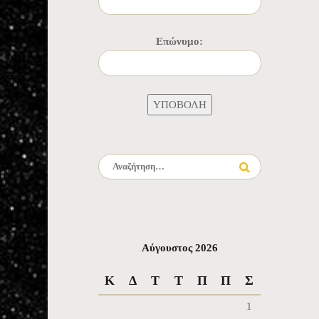
Επώνυμο:
Αναζήτηση για:
Αύγουστος 2026
Κ
Δ
Τ
Τ
Π
Π
Σ
1