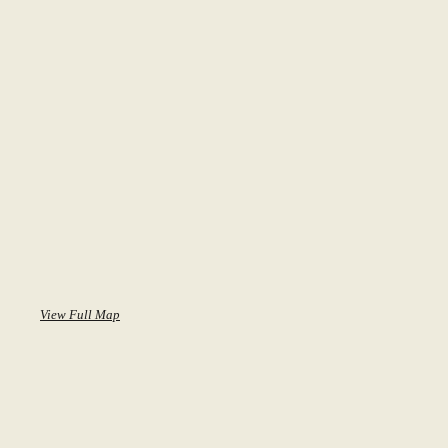
a
t
i
o
n
View Full Map