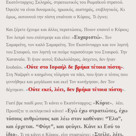
Εκατόνταρχος; Σκληρός, στρατιωτικός του Ρωμαϊκού στρατού.
Όφειλε να είναι δυναμικός, ηρωικός, αυστηρός, επιβλητικός. Κι
όμως, αυτουνού την πίστη επαίνεσε ο Κύριος. Τι έγινε;
Και ξέρετε έχουμε και άλλες περιπτώσεις. Ποιον επαινεί ο Κύριος;
Ευχαριστώ
Τον λεπρό που επέστρεψε και είπε: «
». Τον
Σαμαρείτη, τον καλό Σαμαρείτη. Τον Εκατόνταρχο και τον ληστή
του Σταυρού, τον ληστή να πούμε περισσότερο του Σταυρού. Την
Χαναναία. Τι ήταν αυτοί; Ειδωλολάτρες, άσχετοι, δεν ήταν
Ούτε στο Ισραήλ δε βρήκα τέτοια πίστη
Ιουδαίοι. «
».
Στη Ναζαρέτ ο καημένος τόλμησε να πάει, που ήταν ο τόπος που
γεννήθηκε και μεγάλωσε και εκεί Τον κυνήγησαν, δεν Τον
Ούτε εκεί, λέει, δεν βρήκα τέτοια πίστη
δέχτηκαν. «
».
Κύριε
Γιατί βρε παιδί μου; Τι κάνει ο Εκατόνταρχος; «
», λέει.
Εγώ έχω στρατιώτες, έχω
Προσέξτε τι εκπληκτικό κάνει! «
τόσους ανθρώπους και λέω στον καθέναν: “Έλα”,
και έρχεται. “Φύγε”, και φεύγει. Κάνε κι Εσύ το
ίδιο
Στείλε, λέει,
». Τι να κάνει ο Κύριος, είχε στρατιώτες; «