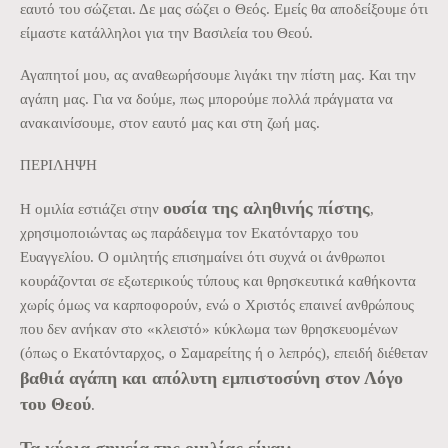
εαυτό του σώζεται. Δε μας σώζει ο Θεός. Εμείς θα αποδείξουμε ότι
είμαστε κατάλληλοι για την Βασιλεία του Θεού.
Αγαπητοί μου, ας αναθεωρήσουμε λιγάκι την πίστη μας. Και την
αγάπη μας. Για να δούμε, πως μπορούμε πολλά πράγματα να
ανακαινίσουμε, στον εαυτό μας και στη ζωή μας.
ΠΕΡΙΛΗΨΗ
ουσία της αληθινής πίστης
Η ομιλία εστιάζει στην
,
χρησιμοποιώντας ως παράδειγμα τον Εκατόνταρχο του
Ευαγγελίου. Ο ομιλητής επισημαίνει ότι συχνά οι άνθρωποι
κουράζονται σε εξωτερικούς τύπους και θρησκευτικά καθήκοντα
χωρίς όμως να καρποφορούν, ενώ ο Χριστός επαινεί ανθρώπους
που δεν ανήκαν στο «κλειστό» κύκλωμα των θρησκευομένων
(όπως ο Εκατόνταρχος, ο Σαμαρείτης ή ο λεπρός), επειδή διέθεταν
βαθιά αγάπη και απόλυτη εμπιστοσύνη στον Λόγο
του Θεού
.
Τα κύρια σημεία της ομιλίας είναι: