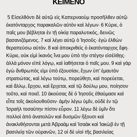
ΚΕΙΜΕΝΟ
5 Εἰσελθόντι δὲ αὐτῷ εἰς Καπερναοὺμ προσῆλθεν αὐτῷ
ἑκατόνταρχος παρακαλῶν αὐτὸν καὶ λέγων· 6 Κύριε, ὁ
παῖς μου βέβληται ἐν τῇ οἰκίᾳ παραλυτικός, δεινῶς
βασανιζόμενος. 7 καὶ λέγει αὐτῷ ὁ Ἰησοῦς· ἐγὼ ἐλθὼν
θεραπεύσω αὐτόν. 8 καὶ ἀποκριθεὶς ὁ ἑκατόνταρχος ἔφη·
Κύριε, οὐκ εἰμὶ ἱκανὸς ἵνα μου ὑπὸ τὴν στέγην εἰσέλθῃς·
ἀλλὰ μόνον εἰπὲ λόγῳ, καὶ ἰαθήσεται ὁ παῖς μου. 9 καὶ γὰρ
ἐγὼ ἄνθρωπός εἰμι ὑπὸ ἐξουσίαν, ἔχων ὑπ’ ἐμαυτὸν
στρατιώτας, καὶ λέγω τούτῳ, πορεύθητι, καὶ πορεύεται,
καὶ ἄλλῳ, ἔρχου, καὶ ἔρχεται, καὶ τῷ δούλῳ μου, ποίησον
τοῦτο, καὶ ποιεῖ. 10 ἀκούσας δὲ ὁ Ἰησοῦς ἐθαύμασε καὶ
εἶπε τοῖς ἀκολουθοῦσιν· ἀμὴν λέγω ὑμῖν, οὐδὲ ἐν τῷ
Ἰσραὴλ τοσαύτην πίστιν εὗρον. 11 λέγω δὲ ὑμῖν ὅτι
πολλοὶ ἀπὸ ἀνατολῶν καὶ δυσμῶν ἥξουσι καὶ
ἀνακλιθήσονται μετὰ Ἀβραὰμ καὶ Ἰσαὰκ καὶ Ἰακὼβ ἐν τῇ
βασιλείᾳ τῶν οὐρανῶν, 12 οἱ δὲ υἱοὶ τῆς βασιλείας