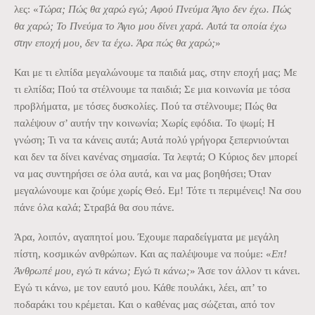
λες: «
Τώρα; Πώς θα χαρώ εγώ; Αφού Πνεύμα Άγιο δεν έχω. Πώς
θα χαρώ; Το Πνεύμα το Άγιο μου δίνει χαρά. Αυτά τα οποία έχω
στην εποχή μου, δεν τα έχω. Άρα πώς θα χαρώ;
»
Και με τι ελπίδα μεγαλώνουμε τα παιδιά μας, στην εποχή μας; Με
τι ελπίδα; Πού τα στέλνουμε τα παιδιά; Σε μια κοινωνία με τόσα
προβλήματα, με τόσες δυσκολίες. Πού τα στέλνουμε; Πώς θα
παλέψουν σ’ αυτήν την κοινωνία; Χωρίς εφόδια. Το ψωμί; Η
γνώση; Τι να τα κάνεις αυτά; Αυτά πολύ γρήγορα ξεπερνιούνται
και δεν τα δίνει κανένας σημασία. Τα λεφτά; Ο Κύριος δεν μπορεί
να μας συντηρήσει σε όλα αυτά, και να μας βοηθήσει; Όταν
μεγαλώνουμε και ζούμε χωρίς Θεό. Εμ! Τότε τι περιμένεις! Να σου
πάνε όλα καλά; Στραβά θα σου πάνε.
Άρα, λοιπόν, αγαπητοί μου. Έχουμε παραδείγματα με μεγάλη
πίστη, κοσμικών ανθρώπων. Και ας παλέψουμε να πούμε: «
Επ!
Άνθρωπέ μου, εγώ τι κάνω; Εγώ τι κάνω;
» Άσε τον άλλον τι κάνει.
Εγώ τι κάνω, με τον εαυτό μου. Κάθε πουλάκι, λέει, απ’ το
ποδαράκι του κρέμεται. Και ο καθένας μας σώζεται, από τον