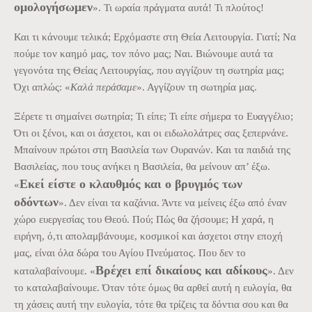
ομολογήσωμεν
». Τι ωραία πράγματα αυτά! Τι πλούτος!
Και τι κάνουμε τελικά; Ερχόμαστε στη Θεία Λειτουργία. Γιατί; Να
πούμε τον καημό μας, τον πόνο μας; Ναι. Βιώνουμε αυτά τα
γεγονότα της Θείας Λειτουργίας, που αγγίζουν τη σωτηρία μας;
Όχι απλώς: «
Καλά περάσαμε
». Αγγίζουν τη σωτηρία μας.
Ξέρετε τι σημαίνει σωτηρία; Τι είπε; Τι είπε σήμερα το Ευαγγέλιο;
Ότι οι ξένοι, και οι άσχετοι, και οι ειδωλολάτρες σας ξεπερνάνε.
Μπαίνουν πρώτοι στη Βασιλεία των Ουρανών. Και τα παιδιά της
Βασιλείας, που τους ανήκει η Βασιλεία, θα μείνουν απ’ έξω.
Εκεί είστε ο κλαυθμός και ο βρυγμός των
«
οδόντων
». Δεν είναι τα καζάνια. Άντε να μείνεις έξω από έναν
χώρο ευεργεσίας του Θεού. Πού; Πώς θα ζήσουμε; Η χαρά, η
ειρήνη, ό,τι απολαμβάνουμε, κοσμικοί και άσχετοι στην εποχή
μας, είναι όλα δώρα του Αγίου Πνεύματος. Που δεν το
Βρέχει επί δικαίους και αδίκους
καταλαβαίνουμε. «
». Δεν
το καταλαβαίνουμε. Όταν τότε όμως θα αρθεί αυτή η ευλογία, θα
τη χάσεις αυτή την ευλογία, τότε θα τρίζεις τα δόντια σου και θα