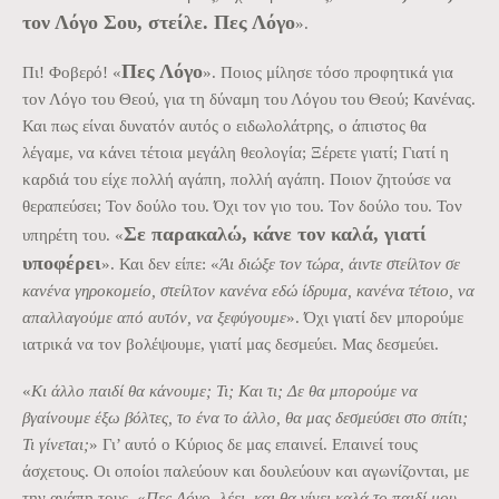
τον Λόγο Σου, στείλε. Πες Λόγο
».
Πες Λόγο
Πι! Φοβερό! «
». Ποιος μίλησε τόσο προφητικά για
τον Λόγο του Θεού, για τη δύναμη του Λόγου του Θεού; Κανένας.
Και πως είναι δυνατόν αυτός ο ειδωλολάτρης, ο άπιστος θα
λέγαμε, να κάνει τέτοια μεγάλη θεολογία; Ξέρετε γιατί; Γιατί η
καρδιά του είχε πολλή αγάπη, πολλή αγάπη. Ποιον ζητούσε να
θεραπεύσει; Τον δούλο του. Όχι τον γιο του. Τον δούλο του. Τον
Σε παρακαλώ, κάνε τον καλά, γιατί
υπηρέτη του. «
υποφέρει
». Και δεν είπε: «
Άι διώξε τον τώρα, άιντε στείλτον σε
κανένα γηροκομείο, στείλτον κανένα εδώ ίδρυμα, κανένα τέτοιο, να
απαλλαγούμε από αυτόν, να ξεφύγουμε
». Όχι γιατί δεν μπορούμε
ιατρικά να τον βολέψουμε, γιατί μας δεσμεύει. Μας δεσμεύει.
«
Κι άλλο παιδί θα κάνουμε; Τι; Και τι; Δε θα μπορούμε να
βγαίνουμε έξω βόλτες, το ένα το άλλο, θα μας δεσμεύσει στο σπίτι;
Τι γίνεται;
» Γι’ αυτό ο Κύριος δε μας επαινεί. Επαινεί τους
άσχετους. Οι οποίοι παλεύουν και δουλεύουν και αγωνίζονται, με
την αγάπη τους. «
Πες Λόγο, λέει, και θα γίνει καλά το παιδί μου.