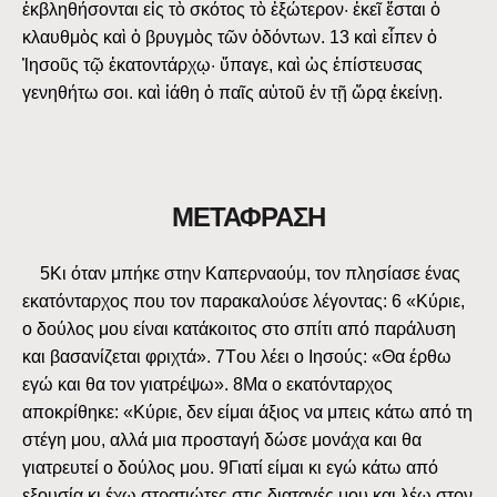
ἐκβληθήσονται εἰς τὸ σκότος τὸ ἐξώτερον· ἐκεῖ ἔσται ὁ
κλαυθμὸς καὶ ὁ βρυγμὸς τῶν ὀδόντων. 13 καὶ εἶπεν ὁ
Ἰησοῦς τῷ ἑκατοντάρχῳ· ὕπαγε, καὶ ὡς ἐπίστευσας
γενηθήτω σοι. καὶ ἰάθη ὁ παῖς αὐτοῦ ἐν τῇ ὥρᾳ ἐκείνῃ.
ΜΕΤΑΦΡΑΣΗ
5Kι όταν μπήκε στην Kαπερναούμ, τον πλησίασε ένας
εκατόνταρχος που τον παρακαλούσε λέγοντας: 6 «Kύριε,
ο δούλος μου είναι κατάκοιτος στο σπίτι από παράλυση
και βασανίζεται φριχτά». 7Tου λέει ο Iησούς: «Θα έρθω
εγώ και θα τον γιατρέψω». 8Mα ο εκατόνταρχος
αποκρίθηκε: «Kύριε, δεν είμαι άξιος να μπεις κάτω από τη
στέγη μου, αλλά μια προσταγή δώσε μονάχα και θα
γιατρευτεί ο δούλος μου. 9Γιατί είμαι κι εγώ κάτω από
εξουσία κι έχω στρατιώτες στις διαταγές μου και λέω στον