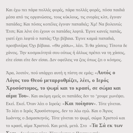
Και έχω πει πάρα πολλές φορές, πάρα πολλές φορές, πόσα παιδιά
μέσα από τις οργανώσεις, τους κύκλους, τις ενορίες κλπ, έγιναν
παπάδες; Και πόσες κοπέλες έγιναν παπαδιές; Χμ! Να βολευτώ;
Έτσι; Και λένε ότι έχουν οι παπάδες λεφτά. Έγινε κανείς παπάς,
γιατί έχει λεφτά ο παπάς; Όχι βέβαια. Έγινε καμιά παπαδιά,
πρεσβυτέρα; Όχι βέβαια. «
Θα χάσω
», λέει. Τι θα χάσεις; Τίποτα δε
χάνεις. Την κοσμικότητά σου ούτως ή άλλως πρέπει να τη χάσεις,
είτε είσαι είτε δεν είσαι. Δεν οφείλεις να ζεις όπως ζει ο κόσμος.
Αυτός ο
Άρα, λοιπόν, πού υπάρχει αυτή η πίστη σε εμάς; «
Λόγος του Θεού μεταρρυθμίζει, λέει, ο Ιερός
Χρυσόστομος, το ψωμί και το κρασί, σε σώμα και
αίμα Του
». Και ακόμη εμείς οι παπάδες δεν το ‘χουμε χωνέψει.
Και ποίησον
Εκεί. Εκεί. Όταν λέει ο Ιερεύς: «
». Τότε γίνεται.
Το λέει ο Ιερός Χρυσόστομος, δεν το λέω εγώ. Και ο Άγιος
Ιωάννης ο Δαμασκηνός. Τότε γίνεται το ψωμί, σώμα Χριστού και
Τα Σά εκ των
το κρασί, αίμα Χριστού. Και μετά, μετά. Στο «
Σων