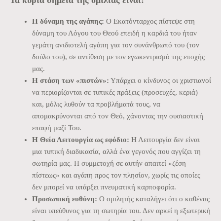
Η δύναμη της αγάπης:
Ο Εκατόνταρχος πίστεψε στη
δύναμη του Λόγου του Θεού επειδή η καρδιά του ήταν
γεμάτη ανιδιοτελή αγάπη για τον συνάνθρωπό του (τον
δούλο του), σε αντίθεση με τον εγωκεντρισμό της εποχής
μας.
Η στάση των «πιστών»:
Υπάρχει ο κίνδυνος οι χριστιανοί
να περιορίζονται σε τυπικές πράξεις (προσευχές, κεριά)
και, μόλις λυθούν τα προβλήματά τους, να
απομακρύνονται από τον Θεό, χάνοντας την ουσιαστική
επαφή μαζί Του.
Η Θεία Λειτουργία ως εφόδιο:
Η Λειτουργία δεν είναι
μια τυπική διαδικασία, αλλά ένα γεγονός που αγγίζει τη
σωτηρία μας. Η συμμετοχή σε αυτήν απαιτεί «ζέση
πίστεως» και αγάπη προς τον πλησίον, χωρίς τις οποίες
δεν μπορεί να υπάρξει πνευματική καρποφορία.
Προσωπική ευθύνη:
Ο ομιλητής καταλήγει ότι ο καθένας
είναι υπεύθυνος για τη σωτηρία του. Δεν αρκεί η εξωτερική