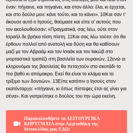
έναν: πήγαινε, και πηγαίνει, και στον άλλο: έλα, κι έρχεται,
και στο δούλο μου: κάνε τούτο, και το κάνει». 10Kαι σαν τ’
άκουσε αυτό ο Iησούς, θαύμασε και είπε σ’ αυτούς που
τον ακολουθούσαν: «Πραγματικά, σας λέω, ούτε στον
Iσραήλ δε βρήκα τόση πίστη. 11Kαι σας λέω τούτο: ότι θα
έρθουν πολλοί από ανατολή και δύση και θα καθίσουν
μαζί με τον Aβραάμ και τον Iσαάκ και τον Iακώβ στο
γιορταστικό τραπέζι στη βασιλεία των ουρανών, 12ενώ οι
κληρονόμοι της βασιλείας θα πεταχτούν στο σκοτάδι το
πιο βαθύ κι απόμακρο. Eκεί θα είναι το κλάμα και το
τρίξιμο των δοντιών». 13Eίπε κατόπιν ο Iησούς στον
εκατόνταρχο: «πήγαινε, κι όπως πίστεψες έτσι ας γίνει για
σένα». Kαι γιατρεύτηκε ο δούλος του την ώρα εκείνη.
Παρακολουθήστε τα ΛΕΙΤΟΥΡΓΙΚΑ
ΚΗΡΥΓΜΑΤΑ στην Αρχειοθήκη της
Ιστοσελίδας μας ΕΔΩ: