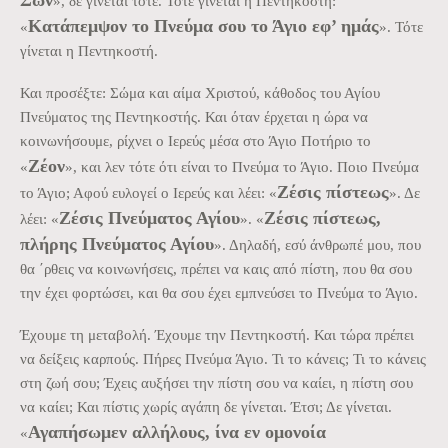
», δε γίνεται τότε. Τότε γίνεται η Πεντηκοστή:
Κατάπεμψον το Πνεύμα σου το Άγιο εφ’ ημάς
«
». Τότε
γίνεται η Πεντηκοστή.
Και προσέξτε: Σώμα και αίμα Χριστού, κάθοδος του Αγίου
Πνεύματος της Πεντηκοστής. Και όταν έρχεται η ώρα να
κοινωνήσουμε, ρίχνει ο Ιερεύς μέσα στο Άγιο Ποτήριο το
Ζέον
«
», και λεν τότε ότι είναι το Πνεύμα το Άγιο. Ποιο Πνεύμα
Ζέσις πίστεως
το Άγιο; Αφού ευλογεί ο Ιερεύς και λέει: «
». Δε
Ζέσις Πνεύματος Αγίου
Ζέσις πίστεως,
λέει: «
». «
πλήρης Πνεύματος Αγίου
». Δηλαδή, εσύ άνθρωπέ μου, που
θα ΄ρθεις να κοινωνήσεις, πρέπει να καις από πίστη, που θα σου
την έχει φορτώσει, και θα σου έχει εμπνεύσει το Πνεύμα το Άγιο.
Έχουμε τη μεταβολή. Έχουμε την Πεντηκοστή. Και τώρα πρέπει
να δείξεις καρπούς. Πήρες Πνεύμα Άγιο. Τι το κάνεις; Τι το κάνεις
στη ζωή σου; Έχεις αυξήσει την πίστη σου να καίει, η πίστη σου
να καίει; Και πίστις χωρίς αγάπη δε γίνεται. Έτσι; Δε γίνεται.
Αγαπήσωμεν αλλήλους, ίνα εν ομονοία
«