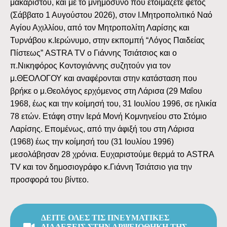
μακαριστού, και με το μνημόσυνο που ετοιμάζετε φέτος
(Σάββατο 1 Αυγούστου 2026), στον Ι.Μητροπολιτικό Ναό
Αγίου Αχιλλίου, από τον Μητροπολίτη Λαρίσης και
Τυρνάβου κ.Ιερώνυμο, στην εκπομπή “Λόγος Παιδείας
Πίστεως” ASTRA TV ο Γιάννης Τσιάτσιος και ο
π.Νικηφόρος Κοντογιάννης συζητούν για τον
μ.ΘΕΟΛΟΓΟΥ και αναφέρονται στην κατάσταση που
βρήκε ο μ.Θεολόγος ερχόμενος στη Λάρισα (29 Μαΐου
1968, έως και την κοίμησή του, 31 Ιουλίου 1996, σε ηλικία
78 ετών. Ετάφη στην Ιερά Μονή Κομνηνείου στο Στόμιο
Λαρίσης. Επομένως, από την άφιξή του στη Λάρισα
(1968) έως την κοίμησή του (31 Ιουλίου 1996)
μεσολάβησαν 28 χρόνια. Ευχαριστούμε θερμά το ASTRA
TV και τον δημοσιογράφο κ.Γιάννη Τσιάτσιο για την
προσφορά του βίντεο.
ΔΕΙΤΕ ΟΛΕΣ ΤΙΣ ΠΝΕΥΜΑΤΙΚΕΣ
ΔΙΑΛΕΞΕΙΣ ΣΤΗΝ ΑΡΨΕΙΟΘΗΚΗ ΤΗΣ