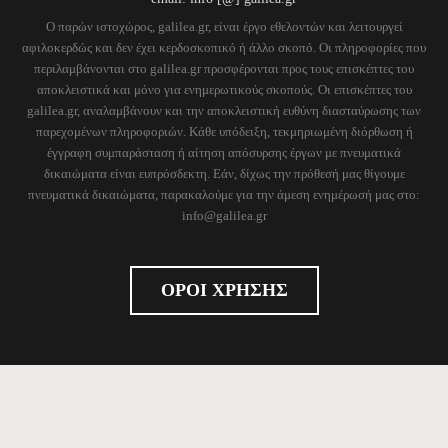
Ο παρών ιστοχώρος, galilea.gr, είναι έργο εθελοντών και λειτουργεί
αφιλοκερδώς και δεν έχει κερδοσκοπικό ή άλλο σκοπό. Οι πληροφορίες που
περιλαμβάνονται στο galilea.gr προσφέρονται προς τους επισκέπτες του
αποκλειστικά και μόνο για ενημερωτικούς σκοπούς. Οι επισκέπτες του
galilea.gr, αναλαμβάνουν και την αποκλειστική ευθύνη διασταύρωσης των
παρεχομένων πληροφοριών. Κάθε υπόδειξη, τεκμηριωμένη διόρθωση ή
έγγραφη συμπαράσταση ή αίτηση απόσυρσης έργων με πνευματικά
δικαιώματα είναι ευπρόσδεκτη. Εάν, δίχως την πρόθεσή μας θίγουμε
πνευματικά δικαιώματα, παρακαλούμε για την άμεση ενημέρωσή μας στο:
info@galilea.gr
ΟΡΟΙ ΧΡΗΣΗΣ