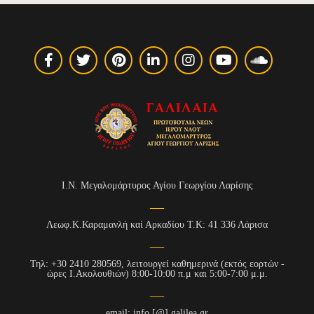
Ι.Ν. Μεγαλομάρτυρος Αγίου Γεωργίου Λαρίσης
Λεωφ.Κ.Καραμανλή καί Αρκαδίου Τ.Κ: 41 336 Λάρισα
Τηλ: +30 2410 280569, λειτουργεί καθημερινά (εκτός εορτών -
ώρες Ι.Ακολουθιών) 8:00-10:00 π.μ και 5:00-7:00 μ.μ.
email: info [@] galilea.gr