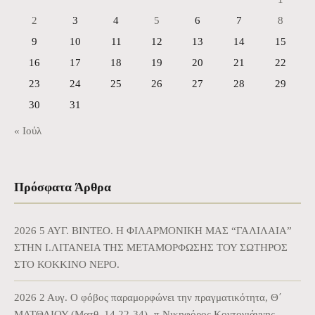
2
3
4
5
6
7
8
9
10
11
12
13
14
15
16
17
18
19
20
21
22
23
24
25
26
27
28
29
30
31
« Ιούλ
Πρόσφατα Άρθρα
2026 5 ΑΥΓ. BINTEO. Η ΦΙΛΑΡΜΟΝΙΚΗ ΜΑΣ “ΓΑΛΙΛΑΙΑ”
ΣΤΗΝ Ι.ΛΙΤΑΝΕΙΑ ΤΗΣ ΜΕΤΑΜΟΡΦΩΣΗΣ ΤΟΥ ΣΩΤΗΡΟΣ
ΣΤΟ ΚΟΚΚΙΝΟ ΝΕΡΟ.
2026 2 Αυγ. Ο φόβος παραμορφώνει την πραγματικότητα, Θ΄
ΜΑΤΘΑΙΟΥ (Ματθ. 14,22-34)- π.Νικηφόρος Κοντογιάννης