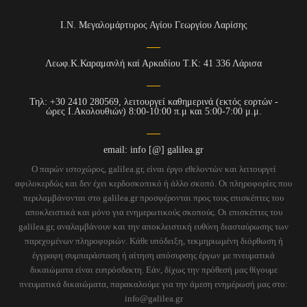
Ι.Ν. Μεγαλομάρτυρος Αγίου Γεωργίου Λαρίσης
Λεωφ.Κ.Καραμανλή καί Αρκαδίου Τ.Κ: 41 336 Λάρισα
Τηλ: +30 2410 280569, λειτουργεί καθημερινά (εκτός εορτών -
ώρες Ι.Ακολουθιών) 8:00-10:00 π.μ και 5:00-7:00 μ.μ.
email: info [@] galilea.gr
Ο παρών ιστοχώρος, galilea.gr, είναι έργο εθελοντών και λειτουργεί
αφιλοκερδώς και δεν έχει κερδοσκοπικό ή άλλο σκοπό. Οι πληροφορίες που
περιλαμβάνονται στο galilea.gr προσφέρονται προς τους επισκέπτες του
αποκλειστικά και μόνο για ενημερωτικούς σκοπούς. Οι επισκέπτες του
galilea.gr, αναλαμβάνουν και την αποκλειστική ευθύνη διασταύρωσης των
παρεχομένων πληροφοριών. Κάθε υπόδειξη, τεκμηριωμένη διόρθωση ή
έγγραφη συμπαράσταση ή αίτηση απόσυρσης έργων με πνευματικά
δικαιώματα είναι ευπρόσδεκτη. Εάν, δίχως την πρόθεσή μας θίγουμε
πνευματικά δικαιώματα, παρακαλούμε για την άμεση ενημέρωσή μας στο:
info@galilea.gr