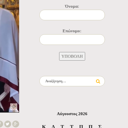
Όνομα:
Επώνυμο:
Αναζήτηση για:
Αύγουστος 2026
Κ
Δ
Τ
Τ
Π
Π
Σ