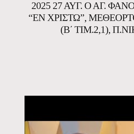
2025 27 ΑΥΓ. Ο ΆΓ. Φ
“ἘΝ ΧΡΙΣΤΏ”, ΜΕΘΕΟΡ
(Β΄ ΤΙΜ.2,1), 