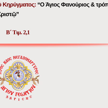
ύ Κηρύγματος:
“Ο Άγιος Φανούριος & τρόπ
Χριστῷ”
Β΄ Τιμ. 2,1