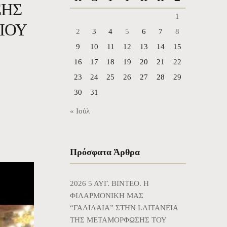
ΣΗΣ
1
ΙΟΥ
2
3
4
5
6
7
8
9
10
11
12
13
14
15
16
17
18
19
20
21
22
23
24
25
26
27
28
29
30
31
« Ιούλ
Πρόσφατα Άρθρα
2026 5 ΑΥΓ. BINTEO. Η
ΦΙΛΑΡΜΟΝΙΚΗ ΜΑΣ
“ΓΑΛΙΛΑΙΑ” ΣΤΗΝ Ι.ΛΙΤΑΝΕΙΑ
ΤΗΣ ΜΕΤΑΜΟΡΦΩΣΗΣ ΤΟΥ