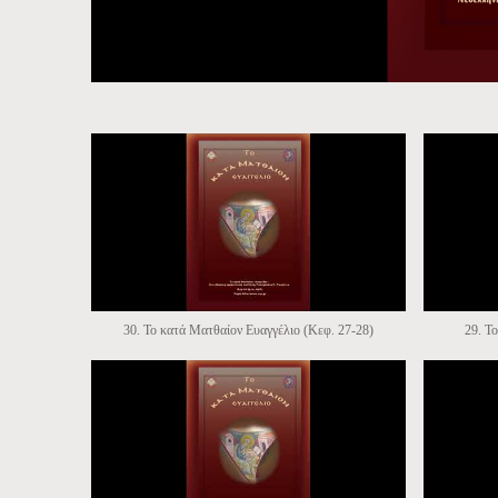
30. Το κατά Ματθαίον Ευαγγέλιο (Κεφ. 27-28)
29. Τ