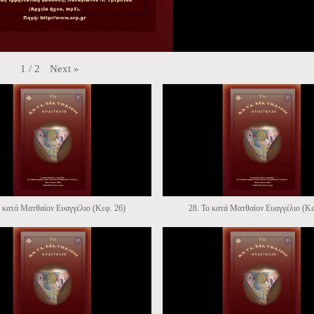
Next
»
1
/
2
ο κατά Ματθαίον Ευαγγέλιο (Κεφ. 26)
28. Το κατά Ματθαίον Ευαγγέλιο (Κε