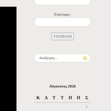
Επώνυμο:
Αναζήτηση για:
Αύγουστος 2026
Κ
Δ
Τ
Τ
Π
Π
Σ
1