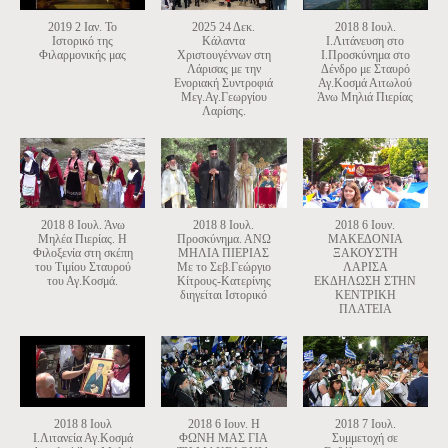
2019 2 Ιαν. Το
2025 24 Δεκ.
2018 8 Ιουλ.
Ιστορικό της
Κάλαντα
Ι.Λιτάνευση στο
Φιλαρμονικής μας
Χριστουγέννων στη
Ι.Προσκύνημα στο
Λάρισας με την
Δένδρο με Σταυρό
Ενοριακή Συντροφιά
Αγ.Κοσμά Αιτωλού
Μεγ.Αγ.Γεωργίου
Άνω Μηλιά Πιερίας
Λαρίσης.
2018 8 Ιουλ. Άνω
2018 8 Ιουλ.
2018 6 Ιουν.
Μηλέα Πιερίας. Η
Προσκύνημα. ΑΝΩ
ΜΑΚΕΔΟΝΙΑ
Φιλοξενία στη σκέπη
ΜΗΛΙΑ ΠΙΕΡΙΑΣ
ΞΑΚΟΥΣΤΗ
του Τιμίου Σταυρού
Με το Σεβ.Γεώργιο
ΛΑΡΙΣΑ
του Αγ.Κοσμά.
Κίτρους-Κατερίνης
ΕΚΔΗΛΩΣΗ ΣΤΗΝ
διηγείται Ιστορικό
ΚΕΝΤΡΙΚΗ
ΠΛΑΤΕΙΑ
2018 8 Ιουλ
2018 6 Ιουν. Η
2018 7 Ιουλ.
Ι.Λιτανεία Αγ.Κοσμά
ΦΩΝΗ ΜΑΣ ΓΙΑ
Συμμετοχή σε