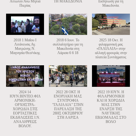
Αιτωλού Άνω Μηλιά
ΤΗ ΜΑΚΕΔΟΝΙΑ
Εκδήλωση για τη
Πιερίας
Μακεδονία.
2018 1 Μαΐου Ι
2018 6 Ιουν. Το
2025 18 Οκτ. Η
Λιτάνευσις Αγ.
συλλαλητήριο για τη
φιλαρμονική μας
Ματρώνης Ν.
Μακεδονία στη
«ΓΑΛΙΛΑΙΑ» στην
Μαγνησία Θεσ/νίκης
Λάρισα 6 6 18
αλλαγή φρουράς στην
πλατεία Συντάγματος
2024 14
2022 28 ΟΚΤ. Η
2022 19 ΙΟΥΝ. Η
ΙΟΥΝ.ΒΙΝΤΕΟ.ΦΙΛ
ΕΝΟΡΙΑΚΗ ΜΑΣ
ΦΙΛΑΡΜΟΝΙΚΗ
ΑΡΜΟΝΙΚΗ-
ΣΥΝΤΡΟΦΙΑ
ΚΑΙ Η ΧΟΡΩΔΙΑ
ΟΡΧΗΣΤΡΑ-
”ΓΑΛΙΛΑΙΑ” ΣΤΗΝ
ΜΑΣ ΣΤΗΝ
ΧΟΡΩΔΙΑ ΣΤΙΣ
ΠΑΡΕΛΑΣΗ ΤΗΣ
ΕΝΑΡΞΗ ΤΗΣ
ΕΟΡΤΑΣΤΙΚΕΣ
28ΗΣ ΟΚΤΩΒΡΙΟΥ
ΝΑΥΤΙΚΗΣ
ΕΚΔΗΛΩΣΕΙΣ Ι.Ν.
ΣΤΗ ΛΑΡΙΣΑ
ΕΒΔΟΜΑΔΑΣ ΣΤΟ
ΑΝΑΛΗΨΕΩΣ
ΒΟΛΟ
ΒΟΛΟΥ.