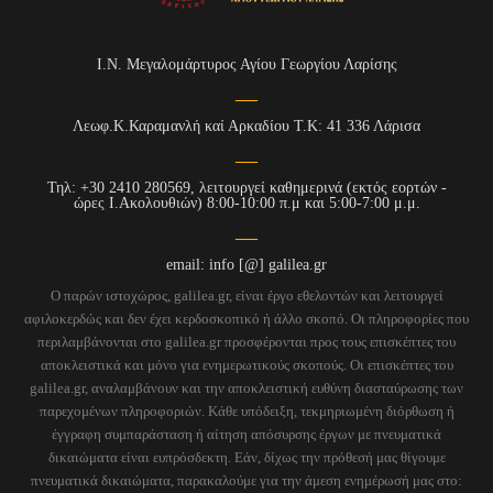
Ι.Ν. Μεγαλομάρτυρος Αγίου Γεωργίου Λαρίσης
Λεωφ.Κ.Καραμανλή καί Αρκαδίου Τ.Κ: 41 336 Λάρισα
Τηλ: +30 2410 280569, λειτουργεί καθημερινά (εκτός εορτών -
ώρες Ι.Ακολουθιών) 8:00-10:00 π.μ και 5:00-7:00 μ.μ.
email: info [@] galilea.gr
Ο παρών ιστοχώρος, galilea.gr, είναι έργο εθελοντών και λειτουργεί
αφιλοκερδώς και δεν έχει κερδοσκοπικό ή άλλο σκοπό. Οι πληροφορίες που
περιλαμβάνονται στο galilea.gr προσφέρονται προς τους επισκέπτες του
αποκλειστικά και μόνο για ενημερωτικούς σκοπούς. Οι επισκέπτες του
galilea.gr, αναλαμβάνουν και την αποκλειστική ευθύνη διασταύρωσης των
παρεχομένων πληροφοριών. Κάθε υπόδειξη, τεκμηριωμένη διόρθωση ή
έγγραφη συμπαράσταση ή αίτηση απόσυρσης έργων με πνευματικά
δικαιώματα είναι ευπρόσδεκτη. Εάν, δίχως την πρόθεσή μας θίγουμε
πνευματικά δικαιώματα, παρακαλούμε για την άμεση ενημέρωσή μας στο: