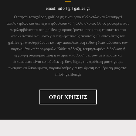
email: info [@] galilea.gr
Ο παρών ιστοχώρος, galilea.gr, είναι έργο εθελοντών και λειτουργεί
αφιλοκερδώς και δεν έχει κερδοσκοπικό ή άλλο σκοπό. Οι πληροφορίες που
περιλαμβάνονται στο galilea.gr προσφέρονται προς τους επισκέπτες του
αποκλειστικά και μόνο για ενημερωτικούς σκοπούς. Οι επισκέπτες του
galilea.gr, αναλαμβάνουν και την αποκλειστική ευθύνη διασταύρωσης των
παρεχομένων πληροφοριών. Κάθε υπόδειξη, τεκμηριωμένη διόρθωση ή
έγγραφη συμπαράσταση ή αίτηση απόσυρσης έργων με πνευματικά
δικαιώματα είναι ευπρόσδεκτη. Εάν, δίχως την πρόθεσή μας θίγουμε
πνευματικά δικαιώματα, παρακαλούμε για την άμεση ενημέρωσή μας στο:
info@galilea.gr
ΟΡΟΙ ΧΡΗΣΗΣ