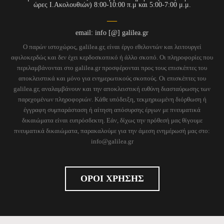
ώρες Ι.Ακολουθιών) 8:00-10:00 π.μ και 5:00-7:00 μ.μ.
email: info [@] galilea.gr
Ο παρών ιστοχώρος, galilea.gr, είναι έργο εθελοντών και λειτουργεί
αφιλοκερδώς και δεν έχει κερδοσκοπικό ή άλλο σκοπό. Οι πληροφορίες που
περιλαμβάνονται στο galilea.gr προσφέρονται προς τους επισκέπτες του
αποκλειστικά και μόνο για ενημερωτικούς σκοπούς. Οι επισκέπτες του
galilea.gr, αναλαμβάνουν και την αποκλειστική ευθύνη διασταύρωσης των
παρεχομένων πληροφοριών. Κάθε υπόδειξη, τεκμηριωμένη διόρθωση ή
έγγραφη συμπαράσταση ή αίτηση απόσυρσης έργων με πνευματικά
δικαιώματα είναι ευπρόσδεκτη. Εάν, δίχως την πρόθεσή μας θίγουμε
πνευματικά δικαιώματα, παρακαλούμε για την άμεση ενημέρωσή μας στο:
info@galilea.gr
ΟΡΟΙ ΧΡΗΣΗΣ