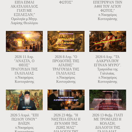
ΕΙΠΑ ΕΙΜΑΙ
ΦΩΤΟΣ"
ΕΠΕΤΡΕΨΑΝ ΤΗΝ
ΑΚΑΤΑΛΗΛΛΟΣ
ΑΦΗ ΤΟΥ ΑΓΙΟΥ
ΓΙΑΤΙ ΜΕ
ΦΩΤΟΣ;"
ΕΞΕΛΕΞΑΝ;"
π.Νικηφόρος
Ομολογία μ.Μητρ.
Κοντογιάννης
Λαρίσης Θεολόγου
2026 11 Απρ.
2026 8 Απρ. "Ο
2026 6 Απρ. "ΤΑ
"ΑΝΑΣΤΑ, Ο
ΠΡΟΔΟΤΗΣ ΤΗΣ
ΔΑΚΡΥΑ ΠΟΥ
ΘΕΟΣ"
ΑΓΑΠΗΣ"
ΕΓΙΝΑΝ ΜΥΡΟ".
ΤΡΑΓΟΥΔΙΑ ΤΗΣ
ΤΡΑΓΟΥΔΙΑ ΤΗΣ
Τραγούδια της
ΓΑΛΙΛΑΙΑΣ
ΓΑΛΙΛΑΙΑΣ
Γαλιλαίας.
π.Νικηφόρος
π.Νικηφόρος
π.Νικηφόρος
Κοντογιάννης
Κοντογιάννης
Κοντογιάννης
2026 5 Απριλ. "ΕΠΙ
2026 23 Φβρ. "Η
2026 13 Φεβρ. ΓΙΑΤΙ
ΠΩΛΟΥ ΟΝΟΥ"
ΝΗΣΤΕΙΑ ΕΙΝΑΙ Η
ΜΕ ΤΡΟΜΑΖΕΙ Η
ΒΑΪΩΝ.
ΔΥΝΑΜΗ ΤΗΣ
ΚΟΛΑΣΗ;
π.Νικηφόρος
ΖΩΗΣ ΜΑΣ"
ΔΙΑΛΟΓΟΙ ΤΗΣ
Κοντογιάννης
ΔΙΑΛΟΓΟΙ ΤΗΣ
ΓΑΛΙΛΑΙΑΣ.