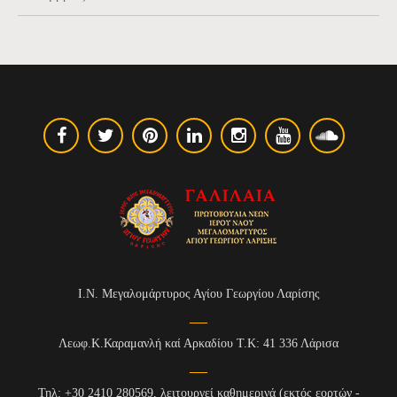
Ι.Ν. Μεγαλομάρτυρος Αγίου Γεωργίου Λαρίσης
Λεωφ.Κ.Καραμανλή καί Αρκαδίου Τ.Κ: 41 336 Λάρισα
Τηλ: +30 2410 280569, λειτουργεί καθημερινά (εκτός εορτών -