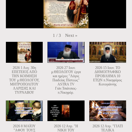
Next
»
1
/
3
2026 1 Αυγ. 30η
2026 27 Ιουν.
2026 15 Ιουν. ΤΟ
ΕΠΕΤΕΙΟΣ ΑΠΟ
μ.ΘΕΟΛΟΓΟΥ έργα
ΔΗΜΟΓΡΑΦΙΚΟ
ΤΗΝ ΚΟΙΜΗΣΗ
και ημέρες "Λόγος
ΠΡΟΒΛΗΜΑ 10
ΤΟΥ μ.ΘΕΟΛΟΓΟΥ,
Παιδείας Πίστεως"
ΕΤΩΝ π.Νικηφόρος
ΜΗΤΡΟΠΟΛΙΤΟΥ
ASTRA TV
Κοτογιάννης
ΛΑΡΙΣΗΣ ΚΑΙ
Γιάν.Τσιάτσιος-
ΤΥΡΝΑΒΟΥ
π.Νικηφόρ.
2026 8 ΜΑΪΟΥ
2026 12 Απρ. "Η
2026 12 Απρ. "ΓΙΑΤΙ
"ΑΦΟΥ ΤΟΥΣ
ΝΙΚΗ ΤΟΥ
ΤΕΛΙΚΑ