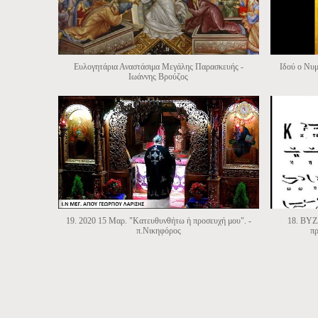
Ευλογητάρια Αναστάσιμα Μεγάλης Παρασκευής -
Ιδού ο Νυ
Ιωάννης Βρούζος
19. 2020 15 Μαρ. "Κατευθυνθήτω ἡ προσευχή μου". -
18. ΒΥΖ
π.Νικηφόρος
πρ