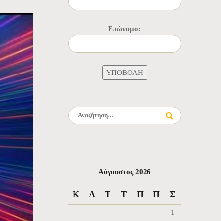
Επώνυμο:
Αναζήτηση για:
Αύγουστος 2026
Κ
Δ
Τ
Τ
Π
Π
Σ
1