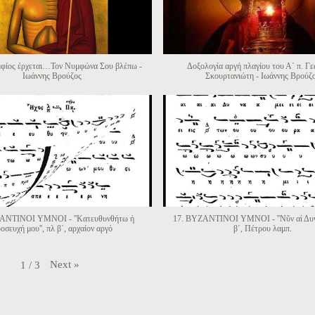
μφίος έρχεται…Τον Νυμφώνα Σου βλέπω -
Δοξολογία αργή πλαγίου του Α΄ π. Γ
Ιωάννης Βρούζος
Σκουρτανιώτη - Ιωάννης Βρούζ
ΑΝΤΙΝΟΙ ΥΜΝΟΙ - ''Κατευθυνθήτω ἡ
17. ΒΥΖΑΝΤΙΝΟΙ ΥΜΝΟΙ - ''Νῦν αἱ Δυνάμ
οσευχή μου'', πλ β΄, αρχαίον αργό
β΄, Πέτρου λαμπ.
Next
»
1
/
3