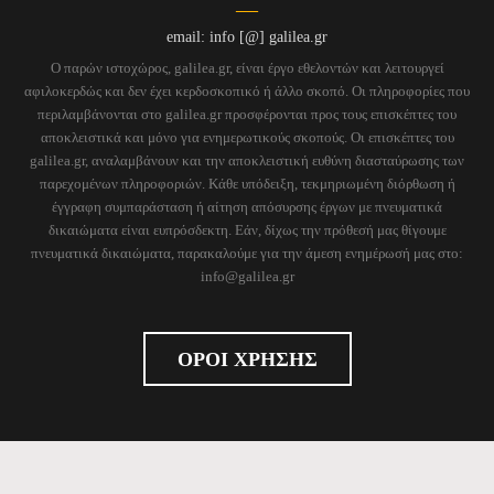
email: info [@] galilea.gr
Ο παρών ιστοχώρος, galilea.gr, είναι έργο εθελοντών και λειτουργεί
αφιλοκερδώς και δεν έχει κερδοσκοπικό ή άλλο σκοπό. Οι πληροφορίες που
περιλαμβάνονται στο galilea.gr προσφέρονται προς τους επισκέπτες του
αποκλειστικά και μόνο για ενημερωτικούς σκοπούς. Οι επισκέπτες του
galilea.gr, αναλαμβάνουν και την αποκλειστική ευθύνη διασταύρωσης των
παρεχομένων πληροφοριών. Κάθε υπόδειξη, τεκμηριωμένη διόρθωση ή
έγγραφη συμπαράσταση ή αίτηση απόσυρσης έργων με πνευματικά
δικαιώματα είναι ευπρόσδεκτη. Εάν, δίχως την πρόθεσή μας θίγουμε
πνευματικά δικαιώματα, παρακαλούμε για την άμεση ενημέρωσή μας στο:
info@galilea.gr
ΟΡΟΙ ΧΡΗΣΗΣ