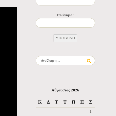
Επώνυμο:
Αναζήτηση για:
Αύγουστος 2026
Κ
Δ
Τ
Τ
Π
Π
Σ
1