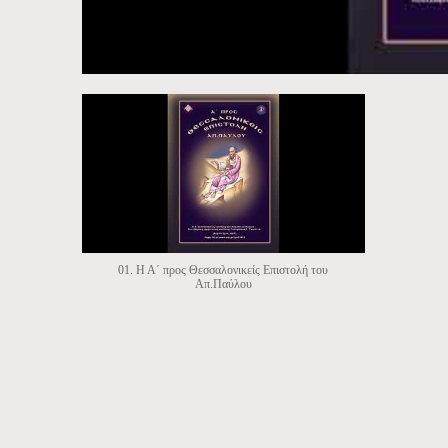
01. Η Α΄ προς Θεσσαλονικείς Επιστολή του
Απ.Παύλου